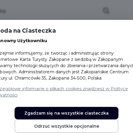
ktualności
Wydarzenia
Partnerzy
Pakiet
oda na Ciasteczka
Zwiedzanie
Pamiątka z Zakopanego
anowny Użytkowniku
zejmie informujemy, że tworząc i administrując strony
ernetowe Karta Turysty Zakopane z siedzibą w Zakopanym
wamy technologii służących do zbierania i przetwarzania danyc
bowych. Administratorem danych jest Zakopiańskie Centrum
tury ul. Chramcówki 35, Zakopane 34-500, Polska
kładanie konta
zegółowe informacje o plikach cookies znajdziesz w Polityce
watności
 zrobić jeżeli Karta nie działa prawidłowo?
Zgadzam się na wszystkie ciasteczka
Odrzuć wszystkie opcjonalne