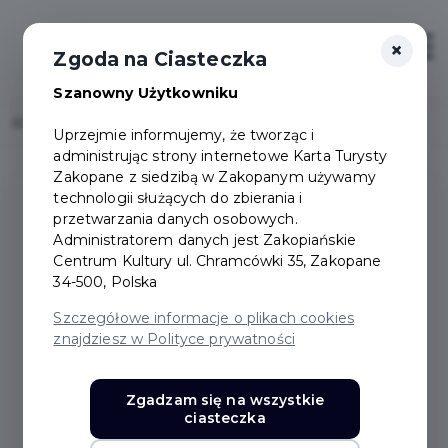
×
Login/Rejestracja
Otwór
Zgoda na Ciasteczka
Szanowny Użytkowniku
Home
REGULAMIN SYSTEMU ZAKOPIAŃSKA KARTA TURYSTY
Uprzejmie informujemy, że tworząc i
administrując strony internetowe Karta Turysty
Zakopane z siedzibą w Zakopanym używamy
technologii służących do zbierania i
przetwarzania danych osobowych.
Administratorem danych jest Zakopiańskie
REGULAMIN SYSTEMU
Centrum Kultury ul. Chramcówki 35, Zakopane
34-500, Polska
ZAKOPIAŃSKA KARTA
Szczegółowe informacje o plikach cookies
TURYSTY
znajdziesz w Polityce prywatności
Regulamin Systemu „Zakopiańska Karta Turysty”
Zgadzam się na wszystkie
ciasteczka