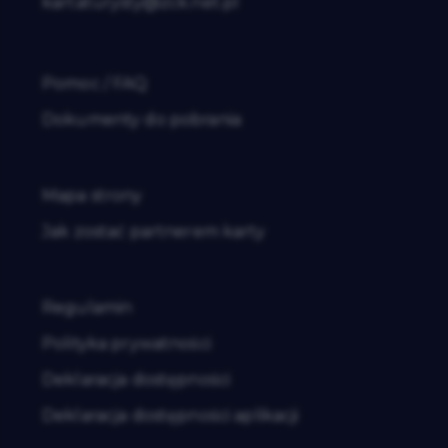
kartaturysty@zck.net.pl
Pomoc / FAQ
Dokumenty do pobrania
Mapa strony
Jak zostać partnerem karty
Regulamin
Polityka prywatności
Deklaracja dostępności
Deklaracja dostępności aplikacji