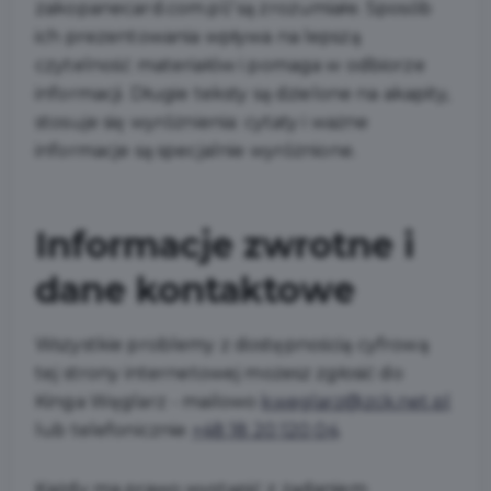
zakopanecard.com.pl/ są zrozumiałe. Sposób
ich prezentowania wpływa na lepszą
czytelność materiałów i pomaga w odbiorze
informacji. Długie teksty są dzielone na akapity,
stosuje się wyróżnienia: cytaty i ważne
informacje są specjalnie wyróżnione.
Informacje zwrotne i
dane kontaktowe
Wszystkie problemy z dostępnością cyfrową
tej strony internetowej możesz zgłosić do
Kinga Węglarz
- mailowo
kweglarz@zck.net.pl
lub telefonicznie
+48 18 20 120 04
.
Każdy ma prawo wystąpić z żądaniem