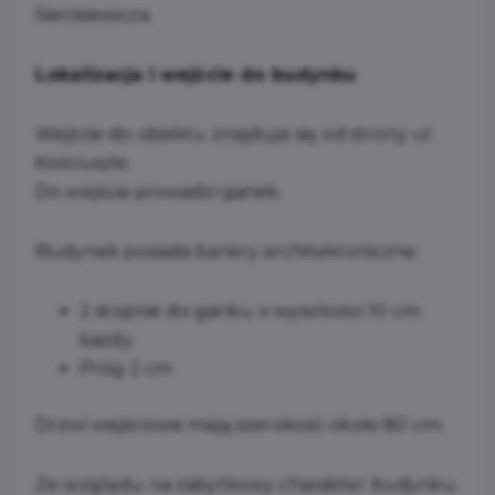
Sienkiewicza.
Lokalizacja i wejście do budynku
Wejście do obiektu znajduje się od strony ul.
Kościuszki.
Do wejścia prowadzi ganek.
Budynek posiada bariery architektoniczne:
2 stopnie do ganku o wysokości 10 cm
każdy
Próg 2 cm
Drzwi wejściowe mają szerokość około 80 cm.
Ze względu na zabytkowy charakter budynku