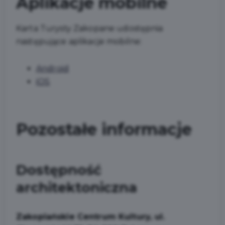
Aplikacje mobilne
Karta Turysty Zakopane udostępnia
następujące aplikacje mobilne:
Android
iOS
Pozostałe informacje
Dostępność
architektoniczna
Zakopiańskie Centrum Kultury, ul.