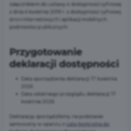
załącznikiem do ustawy o dostępności cyfrowej
z dnia 4 kwietnia 2019 r. o dostępności cyfrowej
stron internetowych i aplikacji mobilnych
podmiotów publicznych.
Przygotowanie
deklaracji dostępności
Data sporządzenia deklaracji:
17 kwietnia
2026
Data ostatniego przeglądu deklaracji:
17
kwietnia 2026
Deklarację sporządziliśmy na podstawie
samooceny w oparciu o
Listę kontrolną do