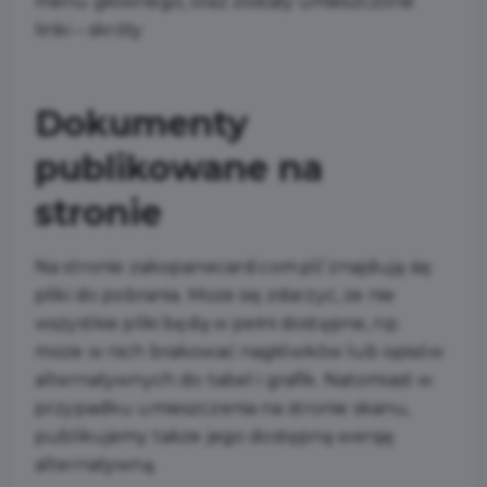
menu głównego, oraz zostały umieszczone
linki – skróty
Dokumenty
publikowane na
stronie
Na stronie zakopanecard.com.pl/ znajdują się
pliki do pobrania. Może się zdarzyć, że nie
wszystkie pliki będą w pełni dostępne, np.
może w nich brakować nagłówków lub opisów
alternatywnych do tabel i grafik. Natomiast w
przypadku umieszczenia na stronie skanu,
publikujemy także jego dostępną wersję
alternatywną.