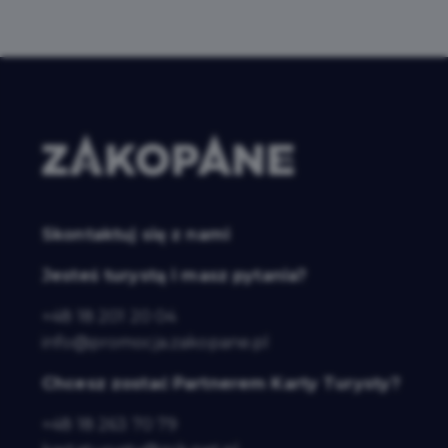
Skontaktuj się z nami
Jesteś turystą i masz pytania?
+48 18 201 20 04
info@promocja.zakopane.pl
Chcesz zostać Partnerem Karty Turysty?
+48 18 263 70 79