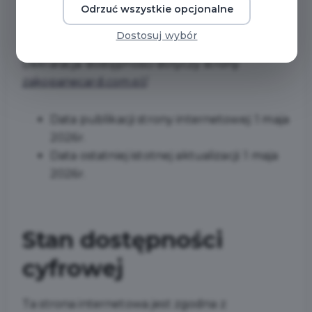
internetowych i aplikacji mobilnych
Odrzuć wszystkie opcjonalne
podmiotów publicznych.
Dostosuj wybór
Deklaracja dostępności dotyczy strony
zakopanecard.com.pl/
.
Data publikacji strony internetowej:
1 maja
2026r.
Data ostatniej istotnej aktualizacji:
1 maja
2026r.
Stan dostępności
cyfrowej
Ta strona internetowa jest zgodna z