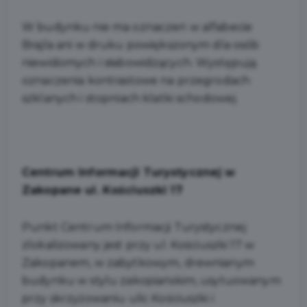
W budynku nie ma oznaczeń w alfabecie
Brajla ani w druku powiększonym dla osób
niewidomych i słabowidzących. Występują
oznaczenia kontrastowe na przegrodach
szklanych i stopniach klatki schodowej.
Centrum Informacji Turystycznej w
Zakopane ul. Kościuszki 17
Punkt Centrum Informacji Turystycznej
zlokalizowany jest przy ul. Kościuszki 17 w
Zakopanem, w zabytkowym, drewnianym
budynku w stylu zakopiańskim, usytuowanym
przy skrzyżowaniu ulic Kościuszki i