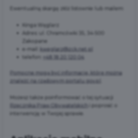
Ewentualną skargę złóż listownie lub mailem:
Kinga Węglarz
Adres:
ul. Chramcówki 35, 34-500
Zakopane
e-mail:
kweglarz@zck.net.pl
telefon:
+48 18 20 120 04
Pomocne mogą być informacje, które można
znaleźć na rządowym portalu gov.pl
.
Możesz także poinformować o tej sytuacji
Rzecznika Praw Obywatelskich
i poprosić o
interwencję w Twojej sprawie.