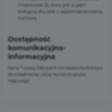
Chramcówki 35, który jest w pełni
dostępny dla osób z niepełnosprawnością
ruchową.
Dostępność
komunikacyjno-
informacyjna
Karta Turysty Zakopane nie zapewnia dostępu
do świadczenia usług tłumacza języka
migowego