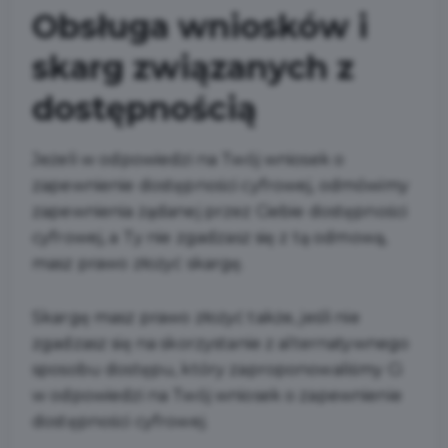
Obsługa wniosków i
skarg związanych z
dostępnością
Jeżeli w odpowiedzi na Twój wniosek o
zapewnienie dostępności cyfrowej, odmówimy
zapewnienia żądanej przez Ciebie dostępności
cyfrowej, a Ty nie zgadzasz się z tą odmową,
masz prawo złożyć skargę.
Skargę masz prawo złożyć także, jeśli nie
zgadzasz się na skorzystanie z alternatywnego
sposobu dostępu, który zaproponowaliśmy Ci
w odpowiedzi na Twój wniosek o zapewnienie
dostępności cyfrowej.