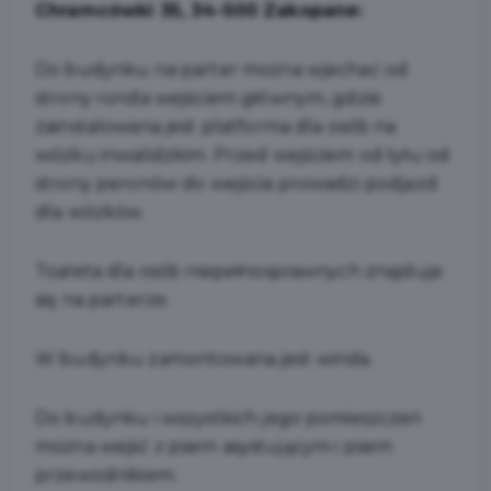
Chramcówki 35, 34-500 Zakopane:
Do budynku na parter można wjechać od
strony ronda wejściem głównym, gdzie
zainstalowana jest platforma dla osób na
wózku inwalidzkim. Przed wejściem od tyłu od
strony peronów do wejścia prowadzi podjazd
dla wózków.
Toaleta dla osób niepełnosprawnych znajduje
się na parterze.
W budynku zamontowana jest winda.
Do budynku i wszystkich jego pomieszczeń
można wejść z psem asystującym i psem
przewodnikiem.