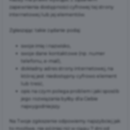
zapewnienia dostępności cyfrowej tej strony
internetowej lub jej elementów.
Zgłaszając takie żądanie podaj:
swoje imię i nazwisko,
swoje dane kontaktowe (np. numer
telefonu, e-mail),
dokładny adres strony internetowej, na
której jest niedostępny cyfrowo element
lub treść,
opis na czym polega problem i jaki sposób
jego rozwiązania byłby dla Ciebie
najwygodniejszy.
Na Twoje zgłoszenie odpowiemy najszybciej jak
to możliwe, nie później niż w ciągu 7 dni od