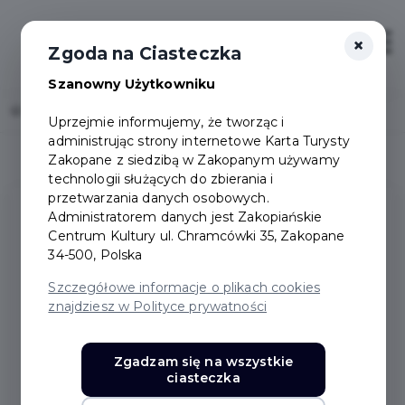
×
Login/Rejestracja
Otwór
Zgoda na Ciasteczka
Szanowny Użytkowniku
Home
Deklaracja dostępności
Uprzejmie informujemy, że tworząc i
administrując strony internetowe Karta Turysty
Zakopane z siedzibą w Zakopanym używamy
technologii służących do zbierania i
przetwarzania danych osobowych.
Administratorem danych jest Zakopiańskie
DEKLARACJA
Centrum Kultury ul. Chramcówki 35, Zakopane
34-500, Polska
DOSTĘPNOŚCI
Szczegółowe informacje o plikach cookies
znajdziesz w Polityce prywatności
Karta Turysty Zakopane
zobowiązuje się
zapewnić dostępność swojej
strony
Zgadzam się na wszystkie
internetowej
zgodnie z ustawą z dnia 4
ciasteczka
kwietnia 2019 r. o dostępności cyfrowej stron