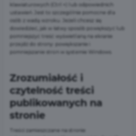
klawiaturowych (Ctrl +) lub odpowiednich
ustawień. Jest to szczególnie pomocne dla
osób z wadą wzroku. Jeżeli chcesz się
dowiedzieć, jak w łatwy sposób powiększyć lub
pomniejszyć treść wyświetlaną na ekranie
przejdź do strony: powiększanie i
pomniejszanie stron w systemie Windows.
Zrozumiałość i
czytelność treści
publikowanych na
stronie
Treści zamieszczane na stronie