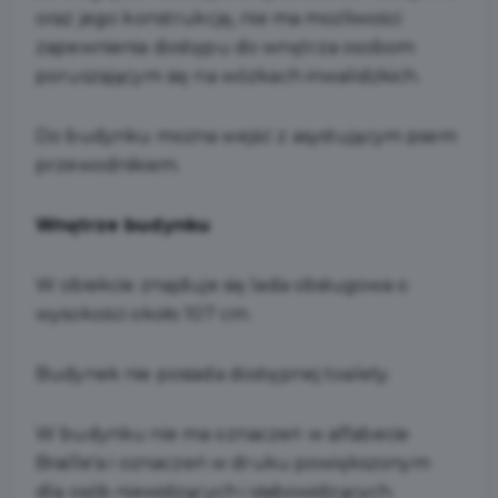
oraz jego konstrukcję, nie ma możliwości
zapewnienia dostępu do wnętrza osobom
poruszającym się na wózkach inwalidzkich.
Do budynku można wejść z asystującym psem
przewodnikiem.
Wnętrze budynku
W obiekcie znajduje się lada obsługowa o
wysokości około 107 cm.
Budynek nie posiada dostępnej toalety.
W budynku nie ma oznaczeń w alfabecie
Braille'a i oznaczeń w druku powiększonym
dla osób niewidzących i słabowidzących.