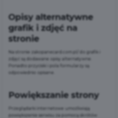
Opisy alternatywne
grafik i zdjęć na
stronie
Na stronie zakopanecard.com.pl/ do grafik i
zdjęć są dodawane opisy alternatywne.
Ponadto przyciski i pola formularzy są
odpowiednio opisane.
Powiększanie strony
Przeglądarki internetowe umożliwiają
powiększenie serwisu za pomocą skrótów