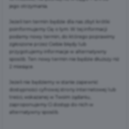
jego otrzymania.
Jeżeli ten termin będzie dla nas zbyt krótki
poinformujemy Cię o tym. W tej informacji
podamy nowy termin, do którego poprawimy
zgłoszone przez Ciebie błędy lub
przygotujemy informacje w alternatywny
sposób. Ten nowy termin nie będzie dłuższy niż
2 miesiące.
Jeżeli nie będziemy w stanie zapewnić
dostępności cyfrowej strony internetowej lub
treści, wskazanej w Twoim żądaniu,
zaproponujemy Ci dostęp do nich w
alternatywny sposób.