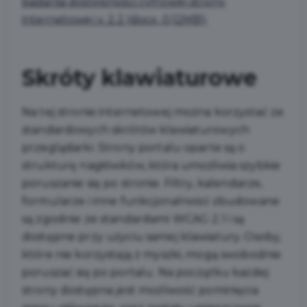
badania dostępności cyfrowej strony
internetowej v. 2.2 (docx, 0,12MB)
.
Skróty klawiaturowe
Na tej stronie internetowej można korzystać ze
standardowych skrótów klawiaturowych
przeglądarki. Strony portalu oparte są o
strukturę nagłówków, która umożliwia szybkie
poruszanie się po stronie. Filtry, kalendarze,
formularze i inne funkcjonalności zbudowane
są zgodnie ze standardami WCAG 2.1 i są
dostępne przy użyciu samej klawiatury. Osoby,
które nie korzystają z myszki, mogą swobodnie
poruszać się po portalu. Na początku każdej
strony dostępna jest możliwość pominięcia