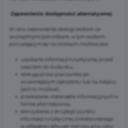
Zapewnienie dostępności alternatywnej
W celu zapewnienia obsługi osobom ze
szczególnymi potrzebami, w tym osobom
poruszającym się na wózkach, możliwe jest:
uzyskanie informacji turystycznej przed
wejściem do budynku,
obsługa przez pracownika po
wcześniejszym zgłoszeniu lub na miejscu
(jeśli to możliwe),
przekazanie materiałów informacyjnych w
formie alternatywnej,
skorzystanie z drugiego punktu
informacji turystycznej zlokalizowanego
w odległości kilkuset metrów, przy ulicy