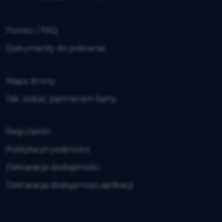
Pomoc / FAQ
Dokumenty do pobrania
Mapa strony
Jak zostać partnerem karty
Regulamin
Polityka prywatności
Deklaracja dostępności
Deklaracja dostępności aplikacji