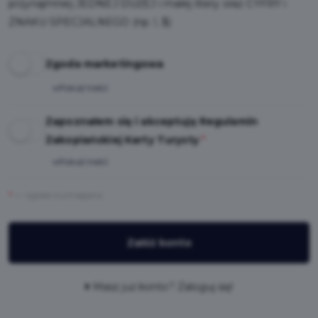
przynajmniej JEDNEJ DUŻEJ i małej litery oraz CYFRY i
ZNAKU SPECJALNEGO (np. !, $)
Zgoda marketingowa
Pokaż treść
Zapoznałem się i akceptuję Regulamin
Zakopiańskiej Karty Turysty
*
Pokaż treść
*
— zgoda wymagana
Załóż konto
Masz już konto? Zaloguj się!