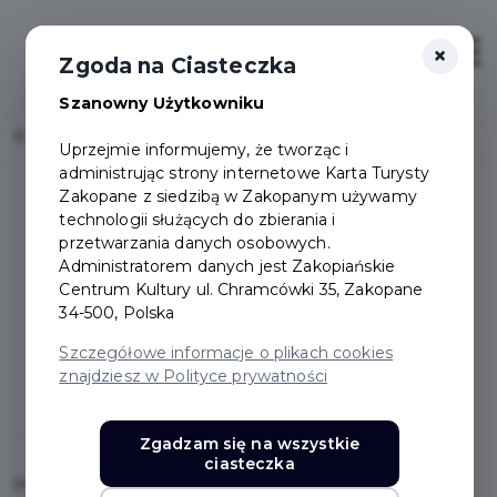
×
Login/Rejestracja
Otwór
Zgoda na Ciasteczka
Szanowny Użytkowniku
Home
Załóż konto
Uprzejmie informujemy, że tworząc i
administrując strony internetowe Karta Turysty
Zakopane z siedzibą w Zakopanym używamy
technologii służących do zbierania i
Logowanie / Załóż
przetwarzania danych osobowych.
Administratorem danych jest Zakopiańskie
Centrum Kultury ul. Chramcówki 35, Zakopane
konto
34-500, Polska
Szczegółowe informacje o plikach cookies
znajdziesz w Polityce prywatności
Zaloguj
Załóż konto
Zgadzam się na wszystkie
ciasteczka
Imię
*