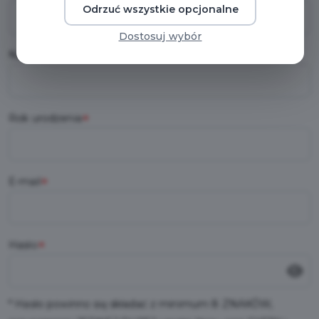
Odrzuć wszystkie opcjonalne
Dostosuj wybór
Nazwisko
*
Rok urodzenia
*
E-mail
*
Hasło
*
* Hasło powinno się składać z minimum 8 ZNAKÓW,