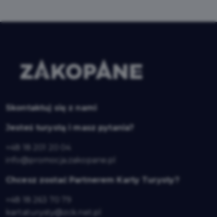
Skontaktuj się z nami
Jesteś turystą i masz pytania?
+48 18 201 20 04
info@promocja.zakopane.pl
Chcesz zostać Partnerem Karty Turysty?
+48 18 263 70 79
kartaturysty@zck.net.pl