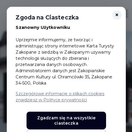
×
Login/Rejestracja
Otwór
Zgoda na Ciasteczka
Szanowny Użytkowniku
Uprzejmie informujemy, że tworząc i
administrując strony internetowe Karta Turysty
Zakopane z siedzibą w Zakopanym używamy
technologii służących do zbierania i
przetwarzania danych osobowych.
Administratorem danych jest Zakopiańskie
Winne Widoki
Centrum Kultury ul. Chramcówki 35, Zakopane
34-500, Polska
Coffee & Wine
Szczegółowe informacje o plikach cookies
znajdziesz w Polityce prywatności
Bar
Zgadzam się na wszystkie
ciasteczka