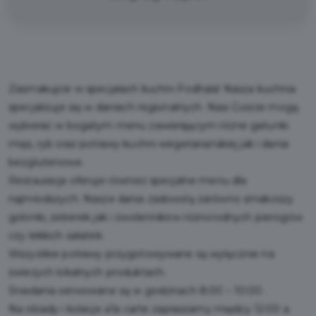
Zasmakujcie w specjałach kuchni Podhala! Nasza kuchnia
specjalizuje się w daniach regionalnych. Nasi Goście mogą
wybierać w bogatym menu zawierającym różne gatunki
mięs, ryb oraz potrawy kuchni wegetariańskiej jak i dania
bezglutenowe.
Restauracja oferuje również specjalne menu dla
najmłodszych. Nasze dania zadowolą zarówno smakoszy
golonki, żeberek jak i zwolenników różnorodnych pierogów
czy lekkich sałatek.
Wszystkie potrawy przygotowywane są wyłącznie na
świeżych lokalnych produktach.
Śniadania serwowane są w godzinach 8:00 – 10:00.
Na obiady i kolacje a’la carte zapraszamy między 12:00 a