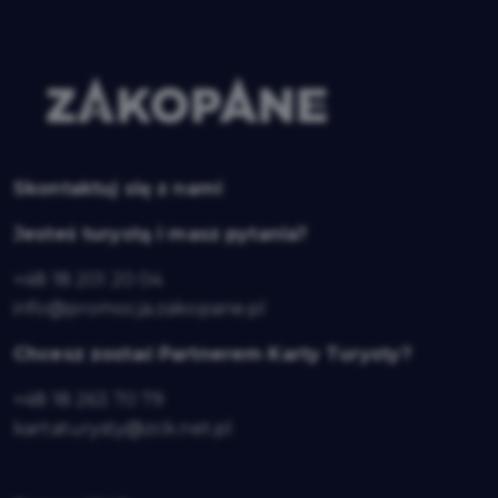
Skontaktuj się z nami
Jesteś turystą i masz pytania?
+48 18 201 20 04
info@promocja.zakopane.pl
Chcesz zostać Partnerem Karty Turysty?
+48 18 263 70 79
kartaturysty@zck.net.pl