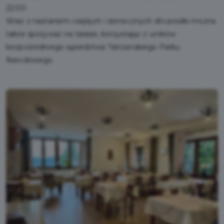
22:00.
Wraz z nastaniem ciepłych i słonecznych dni posiłki można
także spożywać na tarasie, korzystając z uroków
bezpośredniego sąsiedztwa Tatrzańskiego Parku
Narodowego.