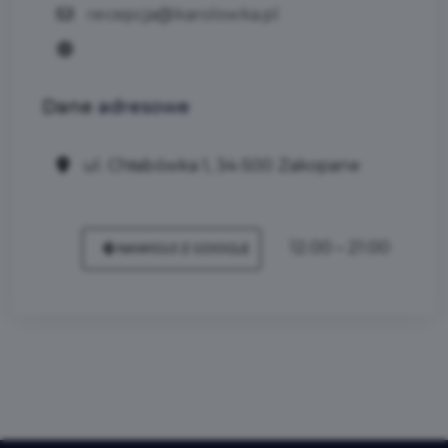
recepcja@karolowka.pl
Dane
adresowe
ul. Chłabówka 1, 34-500 Zakopane
12:00 – 21:00
NAWIGUJ Z GOOGLE