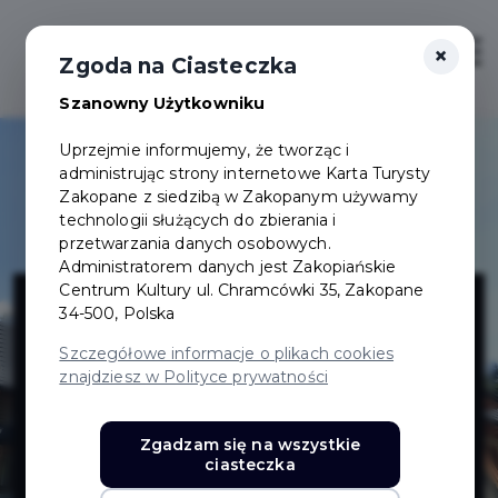
×
Login/Rejestracja
Otwór
Zgoda na Ciasteczka
Szanowny Użytkowniku
Uprzejmie informujemy, że tworząc i
administrując strony internetowe Karta Turysty
Zakopane z siedzibą w Zakopanym używamy
technologii służących do zbierania i
przetwarzania danych osobowych.
Administratorem danych jest Zakopiańskie
Dwór
Centrum Kultury ul. Chramcówki 35, Zakopane
34-500, Polska
Karolówka
Szczegółowe informacje o plikach cookies
znajdziesz w Polityce prywatności
Hotel &
Zgadzam się na wszystkie
ciasteczka
Restaurant