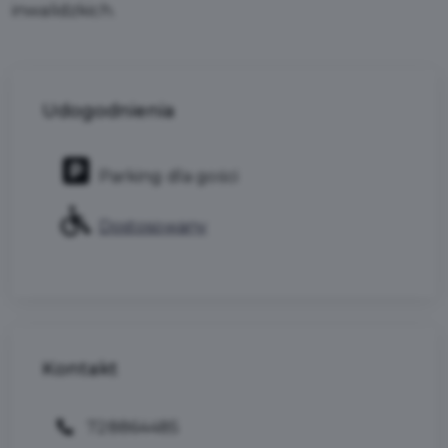
inwalidzkich.
Udogodnienia
Parking dla gości
Dostosowany
Kontakt
728864485