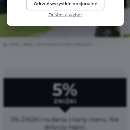
Odrzuć wszystkie opcjonalne
Dostosuj wybór
Home
Oferty
Dwór Karolówka Hotel & Restaurant
5%
ZNIŻKI
5% ZNIŻKI na dania z karty menu. Nie
dotyczy napoi.