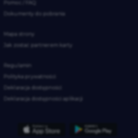
Pomoc / FAQ
Dokumenty do pobrania
Mapa strony
Jak zostać partnerem karty
Regulamin
Polityka prywatności
Deklaracja dostępności
Deklaracja dostępności aplikacji