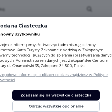
ktualności
Wydarzenia
Partnerzy
Pakiet
oda na Ciasteczka
Zwiedzanie
Pamiątka z Zakopanego
anowny Użytkowniku
zejmie informujemy, że tworząc i administrując strony
ernetowe Karta Turysty Zakopane z siedzibą w Zakopanym
wamy technologii służących do zbierania i przetwarzania danyc
bowych. Administratorem danych jest Zakopiańskie Centrum
tury ul. Chramcówki 35, Zakopane 34-500, Polska
zegółowe informacje o plikach cookies znajdziesz w Polityce
TNOŚCI
watności
IAŃSKIEJ KARTY TURYSTY
Zgadzam się na wszystkie ciasteczka
kies
Odrzuć wszystkie opcjonalne