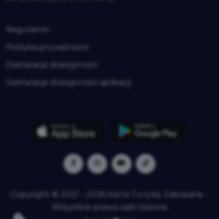
Regulamin
Polityka prywatności
Deklaracja dostępności
Deklaracja dostępności aplikacji
Copyright © 2021 - 2026 Karta Turysty Zakopane -
Wszystkie prawa zastrzeżone