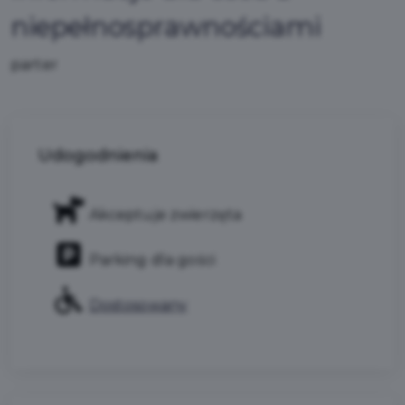
niepełnosprawnościami
parter
Udogodnienia
Akceptuje zwierzęta
Parking dla gości
Dostosowany