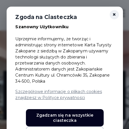
×
Login/Rejestracja
Otwór
Zgoda na Ciasteczka
Szanowny Użytkowniku
Uprzejmie informujemy, że tworząc i
administrując strony internetowe Karta Turysty
Zakopane z siedzibą w Zakopanym używamy
technologii służących do zbierania i
przetwarzania danych osobowych.
Administratorem danych jest Zakopiańskie
Sklep i serwis
Centrum Kultury ul. Chramcówki 35, Zakopane
34-500, Polska
rowerowy
Szczegółowe informacje o plikach cookies
znajdziesz w Polityce prywatności
Kiszela Sport
Zgadzam się na wszystkie
ciasteczka