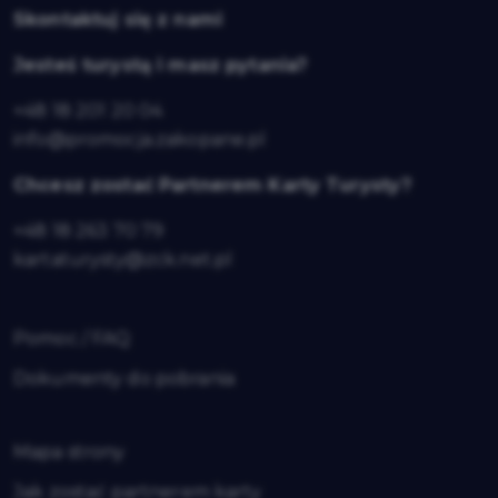
Skontaktuj się z nami
Jesteś turystą i masz pytania?
+48 18 201 20 04
info@promocja.zakopane.pl
Chcesz zostać Partnerem Karty Turysty?
+48 18 263 70 79
kartaturysty@zck.net.pl
Pomoc / FAQ
Dokumenty do pobrania
Mapa strony
Jak zostać partnerem karty