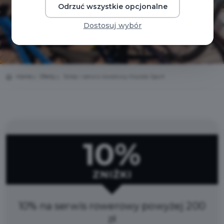
Odrzuć wszystkie opcjonalne
Dostosuj wybór
Home
Oferty
Sklep i serwis rowerowy Kiszela Sport
10%
ZNIŻKI
10% na serwis rowerowy powyżej 200
zł