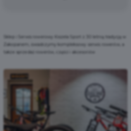
Sklep i Serwis rowerowy Kiszela Sport z 30 letnią tradycją w
Zakopanem, świadczymy kompleksowy serwis rowerów, a
także sprzedaż rowerów, części i akcesoriów