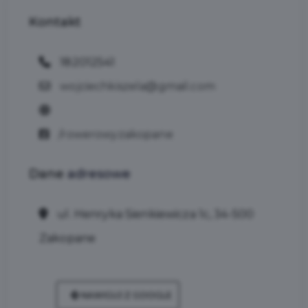
Kontakt
182012541
wojciechkiszela@gmail.com
/rowerowyzakopane
Dane
adresowe
ul. Henryka Sienkiewicza 1c, 34-500
Zakopane
NAWIGUJ Z GOOGLE