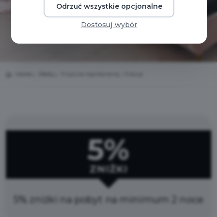
Odrzuć wszystkie opcjonalne
Dostosuj wybór
Home
Oferty
Przytulia Apartamenty i Pokoje
5%
ZNIŻKI
5% zniżki na pobyt na minimum 2 noce