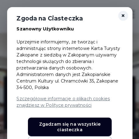
×
Login/Rejestracja
Otwór
Zgoda na Ciasteczka
Szanowny Użytkowniku
Uprzejmie informujemy, że tworząc i
administrując strony internetowe Karta Turysty
Zakopane z siedzibą w Zakopanym używamy
technologii służących do zbierania i
przetwarzania danych osobowych.
Administratorem danych jest Zakopiańskie
Przytulia
Centrum Kultury ul. Chramcówki 35, Zakopane
34-500, Polska
Apartamenty i
Szczegółowe informacje o plikach cookies
znajdziesz w Polityce prywatności
Pokoje
Zgadzam się na wszystkie
ciasteczka