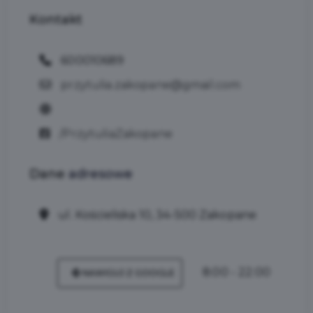
Kontakt
600010689
przytulia.zakopane@gmail.com
/PrzytuliaZakopane
Dane
adresowe
ul. Kościeliska 10, 34-500 Zakopane
8:00 - 22:00
NAWIGUJ Z GOOGLE