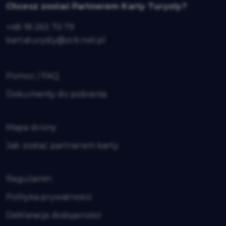
Chcesz zostać Partnerem Karty Turysty?
+48 18 263 70 79
kartaturysty@zck.net.pl
Pomoc / FAQ
Dokumenty do pobrania
Mapa strony
Jak zostać partnerem karty
Regulamin
Polityka prywatności
Deklaracja dostępności