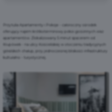
Przytulia Apartamenty i Pokoje - całoroczny ośrodek
oferujący najem krótkoterminowy pokoi gościnnych oraz
apartamentów. Zlokalizowany 5 minut spacerem od
Krupówek - na ulicy Kościeliskiej w otoczeniu tradycyjnych
góralskich chałup, przy jednoczesnej bliskości infrastruktury
kulturalno - turystycznej.