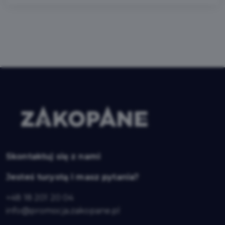
Skontaktuj się z nami
Jesteś turystą i masz pytania?
+48 18 201 20 04
info@promocja.zakopane.pl