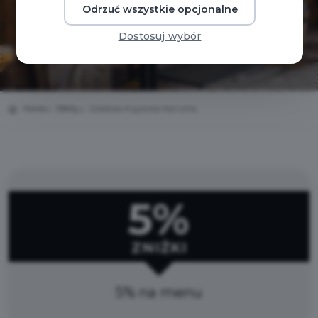
Odrzuć wszystkie opcjonalne
Dostosuj wybór
Home
Oferty
Góralska Kryjówka Karczma
5%
ZNIŻKI
5% na menu