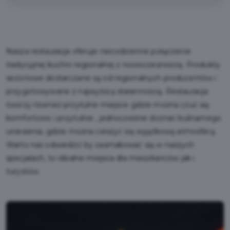
Nasza restauracja oferuje niecodzienne połączenie
tradycyjnej kuchni regionalnej z nowoczesnością. Produkty
sezonowe dostarczane są od regionalnych producentów i
przygotowywane z najwyższą starannością. Restauracja
tworzy również przytulne miejsce gdzie można czuć się
komfortowo i przytulnie , jednocześnie doznać kulinarnego
uniesienia, gdzie można cieszyć się wyjątkową atmosferą.
Warto nas odwiedzić by zasmakować się w naszych
specjałach, to idealne miejsca dla mieszkańców jak i
turystów.