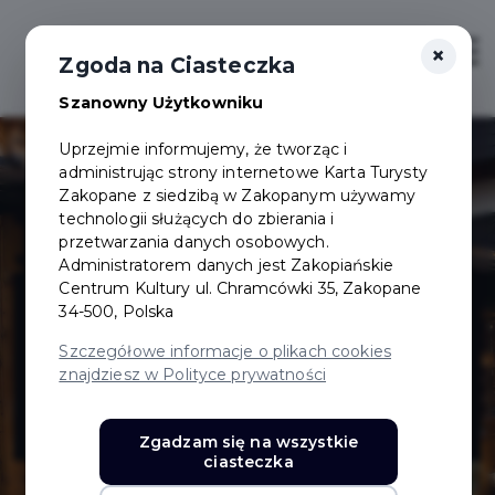
×
Login/Rejestracja
Otwór
Zgoda na Ciasteczka
Szanowny Użytkowniku
Uprzejmie informujemy, że tworząc i
administrując strony internetowe Karta Turysty
Zakopane z siedzibą w Zakopanym używamy
technologii służących do zbierania i
przetwarzania danych osobowych.
Administratorem danych jest Zakopiańskie
Góralska
Centrum Kultury ul. Chramcówki 35, Zakopane
34-500, Polska
Kryjówka
Szczegółowe informacje o plikach cookies
znajdziesz w Polityce prywatności
Karczma
Zgadzam się na wszystkie
ciasteczka