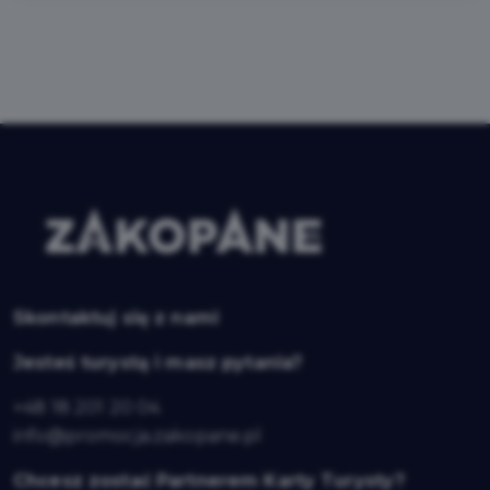
Skontaktuj się z nami
Jesteś turystą i masz pytania?
+48 18 201 20 04
info@promocja.zakopane.pl
Chcesz zostać Partnerem Karty Turysty?