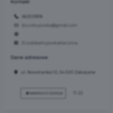
Kontakt
662531818
biurokryjowka@gmail.com
/GoralskaKryjowkaKarczma
Dane
adresowe
ul. Nowotarska 10, 34-500 Zakopane
11-22
NAWIGUJ Z GOOGLE