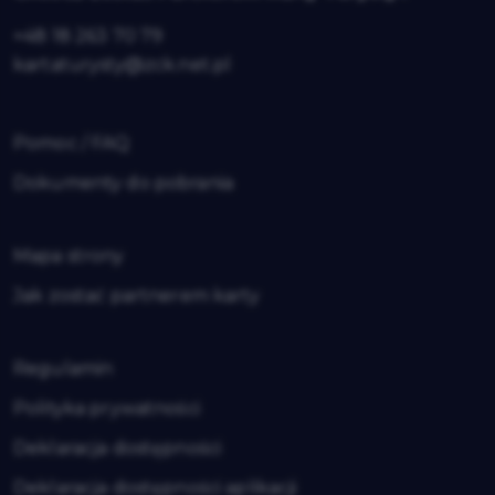
+48 18 263 70 79
kartaturysty@zck.net.pl
Pomoc / FAQ
Dokumenty do pobrania
Mapa strony
Jak zostać partnerem karty
Regulamin
Polityka prywatności
Deklaracja dostępności
Deklaracja dostępności aplikacji