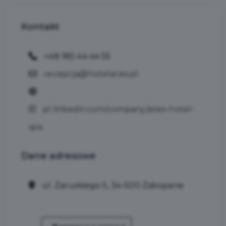
Kontakt
+48 185 44 44 55
recepcja@hotelaries.pl
pl.linkedin.com/company/aries-hotel-
spa
Dane
adresowe
ul. Zaruskiego 5, 34-500 Zakopane