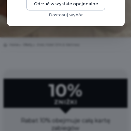
Odrzuć wszystkie opcjonalne
Dostosuj wybór
Home
Oferty
Aries Hotel SPA & Wellness
10%
ZNIŻKI
Rabat 10% obejmuje całą kartę
zabiegów