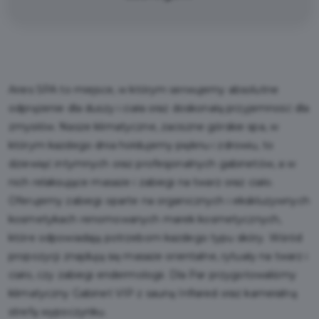
Aries SPA to miejsce, w którym serwujemy absolutne
odprężenie dla duszy i ciała oraz doskonałą przyjemność dla
zmysłów. Nasze klimatyczne, zaciszne górskie spa, w
którym każdego dnia hołdujemy pięknu i zdrowiu, to
dziewięć intymnych oraz profesjonalnych gabinetów, a w
nich relaksujące masaże i zabiegi na twarz oraz ciało.
Oferujemy zabiegi oparte na organicznych i ekskluzywnych
kosmetykach renomowanych marek kosmetycznych,
które odpowiadają potrzebom każdego typu skóry. Wśród
propozycji znajdują się masaże orientalne, rytuały na twarz i
ciało, czy zabiegi endermologii. Dla Par przygotowaliśmy
klimatyczny Gabinet VIP z sauną Infrared oraz kameralną
strefą wypoczynku.