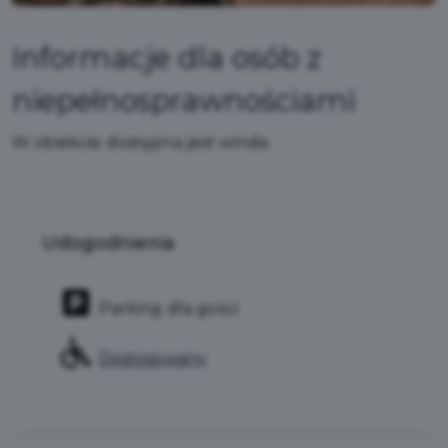
Informacje dla osób z
niepełnosprawnościami
W obiekcie dostępna jest winda
Udogodnienia
Parking dla gości
Dostosowany