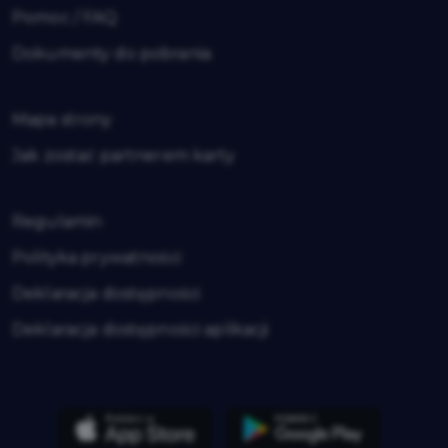
Pomoc / FAQ
Dokumenty do pobrania
Mapa strony
Jak zostać partnerem karty
Regulamin
Polityka prywatności
Deklaracja dostępności
Deklaracja dostępności aplikacji