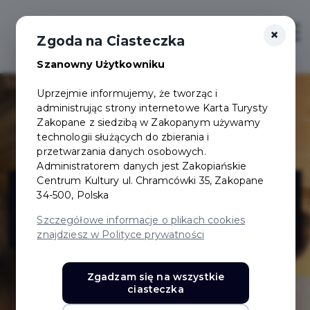
×
Login/Rejestracja
Otwór
Zgoda na Ciasteczka
Szanowny Użytkowniku
Uprzejmie informujemy, że tworząc i
administrując strony internetowe Karta Turysty
Zakopane z siedzibą w Zakopanym używamy
technologii służących do zbierania i
przetwarzania danych osobowych.
Administratorem danych jest Zakopiańskie
Aries Hotel SPA
Centrum Kultury ul. Chramcówki 35, Zakopane
34-500, Polska
& Wellness
Szczegółowe informacje o plikach cookies
znajdziesz w Polityce prywatności
Zgadzam się na wszystkie
ciasteczka