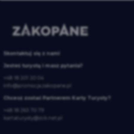
Skontaktuj się z nami
Jesteś turystą i masz pytania?
+48 18 201 20 04
info@promocja.zakopane.pl
Chcesz zostać Partnerem Karty Turysty?
+48 18 263 70 79
kartaturysty@zck.net.pl