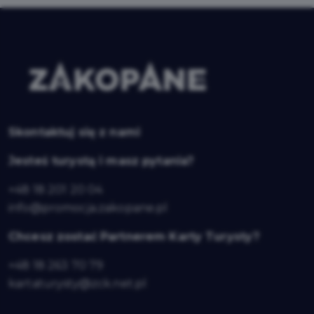
Skontaktuj się z nami
Jesteś turystą i masz pytania?
+48 18 201 20 04
info@promocja.zakopane.pl
Chcesz zostać Partnerem Karty Turysty?
+48 18 263 70 79
kartaturysty@zck.net.pl