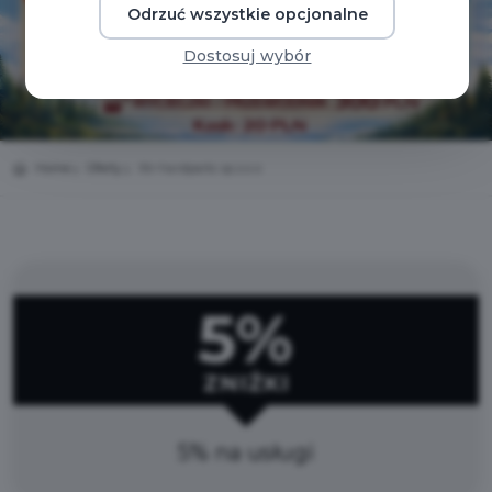
Odrzuć wszystkie opcjonalne
Dostosuj wybór
Home
Oferty
Xtr-hardparts sp.z.o.o
5%
ZNIŻKI
5% na usługi