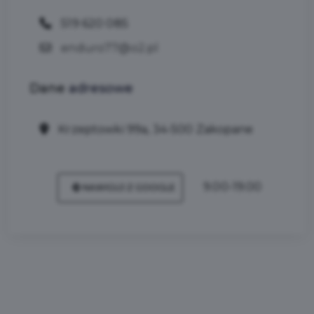
519 620 085
enduro77@o2.pl
Dane
adresowe
Krzeptowki 99a, 34-500 Zakopane
9.00-19.00
NAWIGUJ Z GOOGLE