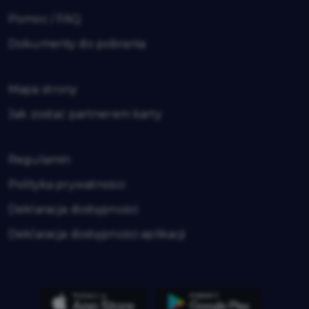
Pomoc / FAQ
Dokumenty do pobrania
Mapa strony
Jak zostać partnerem karty
Regulamin
Polityka prywatności
Deklaracja dostępności
Deklaracja dostępności aplikacji