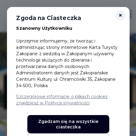
×
Login/Rejestracja
Otwór
Zgoda na Ciasteczka
Szanowny Użytkowniku
Uprzejmie informujemy, że tworząc i
administrując strony internetowe Karta Turysty
Zakopane z siedzibą w Zakopanym używamy
technologii służących do zbierania i
przetwarzania danych osobowych.
Administratorem danych jest Zakopiańskie
Xtr-hardparts
Centrum Kultury ul. Chramcówki 35, Zakopane
34-500, Polska
sp.z.o.o
Szczegółowe informacje o plikach cookies
znajdziesz w Polityce prywatności
Zgadzam się na wszystkie
ciasteczka