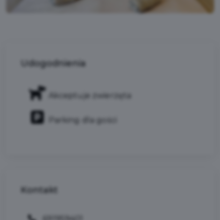
Udogodnienia
Akceptuje zwierzęta
Parking dla gości
Kontakt
691959401