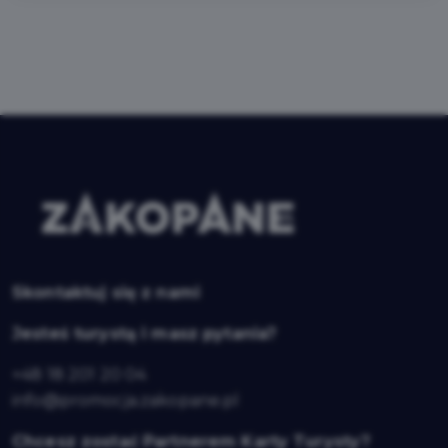
Skontaktuj się z nami
Jesteś turystą i masz pytania?
+48 18 201 20 04
info@promocja.zakopane.pl
Chcesz zostać Partnerem Karty Turysty?