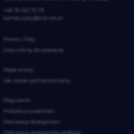
+48 18 263 70 79
kartaturysty@zck.net.pl
Pomoc / FAQ
Dokumenty do pobrania
Mapa strony
Jak zostać partnerem karty
Regulamin
Polityka prywatności
Deklaracja dostępności
Deklaracja dostępności aplikacji