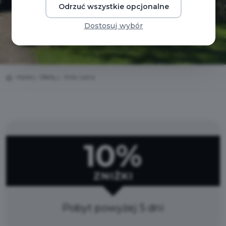
Odrzuć wszystkie opcjonalne
Dostosuj wybór
Home
Oferty
Willa Leśna
10%
ZNIŻKI
Pobyt powyżej 5 dni