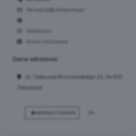
Recepcja@willalesna.pl
Wilallesna
Www./willa.lesna
Dane
adresowe
ul. Tadeusza Brzozowskiego 23, 34-500
Zakopane
24
NAWIGUJ Z GOOGLE