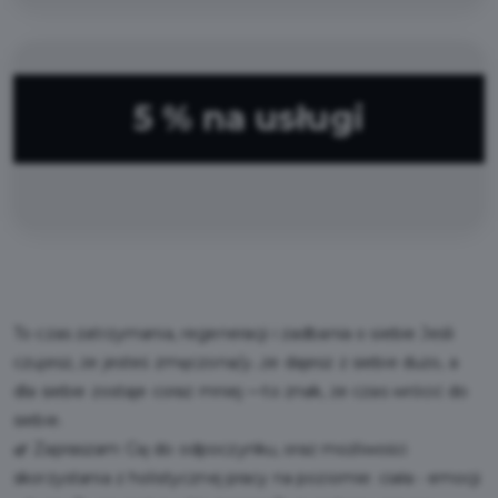
5 % na usługi
To czas zatrzymania, regeneracji i zadbania o siebie Jeśli
czujesz, że jesteś zmęczona/y…że dajesz z siebie dużo, a
dla siebie zostaje coraz mniej —to znak, że czas wrócić do
siebie.
🌿 Zapraszam Cię do odpoczynku, oraz możliwości
skorzystania z holistycznej pracy na poziomie: ciała • emocji