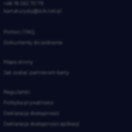
+48 18 263 70 79
kartaturysty@zck.net.pl
Pomoc / FAQ
Dokumenty do pobrania
Mapa strony
Jak zostać partnerem karty
Regulamin
Polityka prywatności
Deklaracja dostępności
Deklaracja dostępności aplikacji