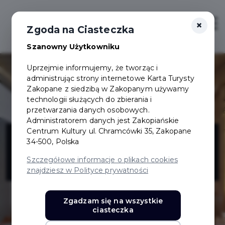
×
Login/Rejestracja
Otwór
Zgoda na Ciasteczka
Szanowny Użytkowniku
Uprzejmie informujemy, że tworząc i
administrując strony internetowe Karta Turysty
Zakopane z siedzibą w Zakopanym używamy
technologii służących do zbierania i
przetwarzania danych osobowych.
Administratorem danych jest Zakopiańskie
Willa Balance &
Centrum Kultury ul. Chramcówki 35, Zakopane
34-500, Polska
SPA
Szczegółowe informacje o plikach cookies
znajdziesz w Polityce prywatności
Zgadzam się na wszystkie
ciasteczka