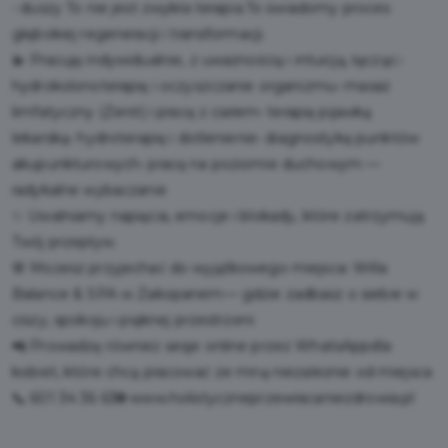
• duszy To nie jest zwykła terapia.To świadomy proces
głębokiej regeneracji i transformacji.
💫 Pracuję indywidualnie, z uważnością i intuicją, łącząc:•
hydrokolonoterapię i oczyszczanie organizmu• masaż
limfatyczny (Zenit) i pracę z ciałem• terapię pijawką
lekarską• hydroterapię i dotlenienie• diagnostykę punktów
akupunkturowych• pracę na poziomie duchowym —
radykalne wybaczanie
✨ Uwalniamy napięcia, emocje i blokady, które zatrzymują
Twój przepływ.
🌸 Możesz przyjechać do wyjątkowego miejsca: Willa
Balance & SPA w Zakopanem— gdzie zadbasz o siebie w
ciszy, spokoju i pięknej przestrzeni
📲 Prowadzę również sesje online przez WhatsAppdla
kobiet, które chcą pracować ze mną niezależnie od miejsca
📞 601 34 36 63🌐 www.holistyczneprzewracaniezdrowia.pl