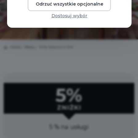
Odrzuć wszystkie opcjonalne
Dostosuj wybór
Home
Oferty
Willa Balance & SPA
5%
ZNIŻKI
5 % na usługi