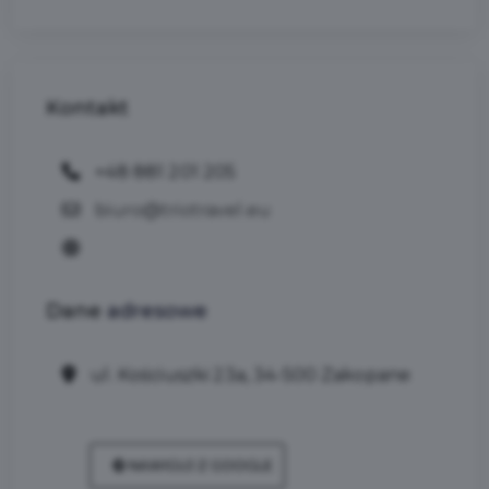
Kontakt
+48 881 201 205
biuro@triotravel.eu
Dane
adresowe
ul. Kościuszki 23a, 34-500 Zakopane
NAWIGUJ Z GOOGLE