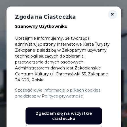
×
Login/Rejestracja
Otwór
Zgoda na Ciasteczka
Szanowny Użytkowniku
Uprzejmie informujemy, że tworząc i
administrując strony internetowe Karta Turysty
Zakopane z siedzibą w Zakopanym używamy
technologii służących do zbierania i
przetwarzania danych osobowych.
Administratorem danych jest Zakopiańskie
TRIO TRAVEL
Centrum Kultury ul. Chramcówki 35, Zakopane
34-500, Polska
S.C.
Szczegółowe informacje o plikach cookies
znajdziesz w Polityce prywatności
Zgadzam się na wszystkie
ciasteczka