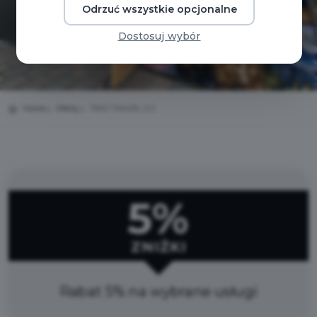
Odrzuć wszystkie opcjonalne
Dostosuj wybór
Home
Oferty
TRIO TRAVEL S.C.
5%
ZNIŻKI
Rabat 5% na wybrane usługi