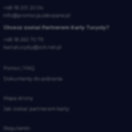
+48 18 201 20 04
info@promocja.zakopane.pl
Chcesz zostać Partnerem Karty Turysty?
+48 18 263 70 79
kartaturysty@zck.net.pl
Pomoc / FAQ
Dokumenty do pobrania
Mapa strony
Jak zostać partnerem karty
Regulamin