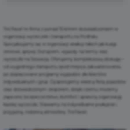
TrioTravel to firma z ponad 15-letnim doświadczeniem w
organizacji wycieczek i transportu na Podhalu.
Specjalizujemy się w organizacji atrakcji takich jak kuligi
zimowe, spływy Dunajcem, wyjazdy na termy oraz
wycieczki na Słowację. Oferujemy kompleksową obsługę –
od wygodnego transportu spod miejsca zakwaterowania,
po dopracowane programy wyjazdów dla klientów
indywidualnych i grup. Dysponujemy własną flotą pojazdów
oraz doświadczonym zespołem, dzięki czemu możemy
zapewnić bezpieczeństwo, komfort i sprawną organizację
każdej wycieczki. Stawiamy na indywidualne podejście i
przyjazną, rodzinną atmosferę. TrioTravel.