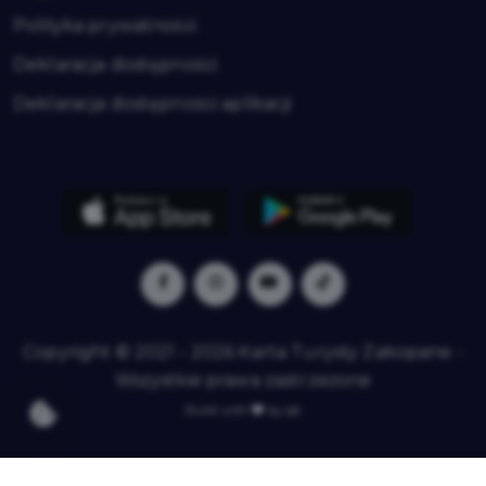
Polityka prywatności
Deklaracja dostępności
Deklaracja dostępności aplikacji
Copyright © 2021 - 2026 Karta Turysty Zakopane -
Wszystkie prawa zastrzeżone
Build with
by qb