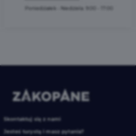
Poniedziałek - Niedziela: 9:00 - 17:00
Skontaktuj się z nami
Jesteś turystą i masz pytania?