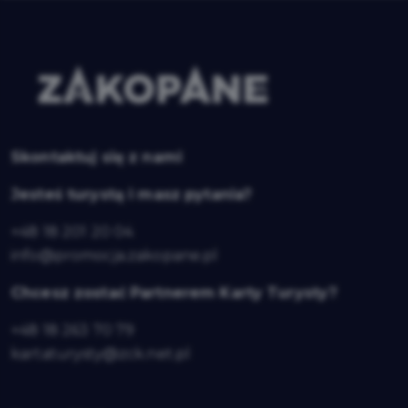
Skontaktuj się z nami
Jesteś turystą i masz pytania?
+48 18 201 20 04
info@promocja.zakopane.pl
Chcesz zostać Partnerem Karty Turysty?
+48 18 263 70 79
kartaturysty@zck.net.pl