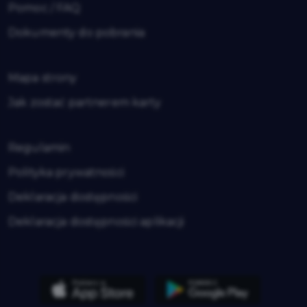
Pomoc / FAQ
Dokumenty do pobrania
Mapa strony
Jak zostać partnerem karty
Regulamin
Polityka prywatności
Deklaracja dostępności
Deklaracja dostępności aplikacji