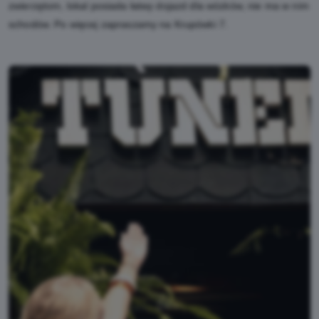
zwierzętom, lokal posiada łatwy dojazd dla wózków, nie ma w nim
schodów. Po więcej zapraszamy na Krupówki 7.