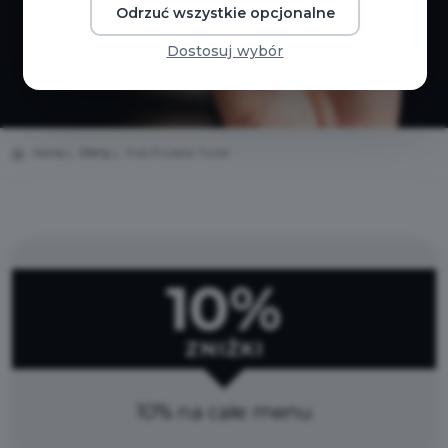
Odrzuć wszystkie opcjonalne
Dostosuj wybór
Home
Oferty
Pub Pizzeria Tunel
10%
ZNIŻKI
10% na całe menu