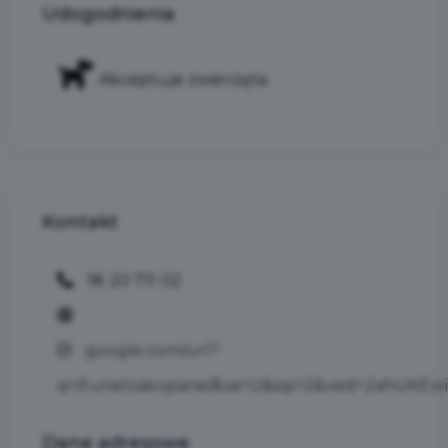
Udogodnienia
Akceptuje zwierzęta
Kontakt
18 20 711 02
google.com/url?
q=/tunelzakopane/&sa=U&sqi=2&ved=2ahU
Dane
adresowe