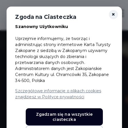
×
Login/Rejestracja
Otwór
Zgoda na Ciasteczka
Szanowny Użytkowniku
Uprzejmie informujemy, że tworząc i
administrując strony internetowe Karta Turysty
Zakopane z siedzibą w Zakopanym używamy
technologii służących do zbierania i
przetwarzania danych osobowych.
Administratorem danych jest Zakopiańskie
Pub Pizzeria
Centrum Kultury ul. Chramcówki 35, Zakopane
34-500, Polska
Tunel
Szczegółowe informacje o plikach cookies
znajdziesz w Polityce prywatności
Zgadzam się na wszystkie
ciasteczka