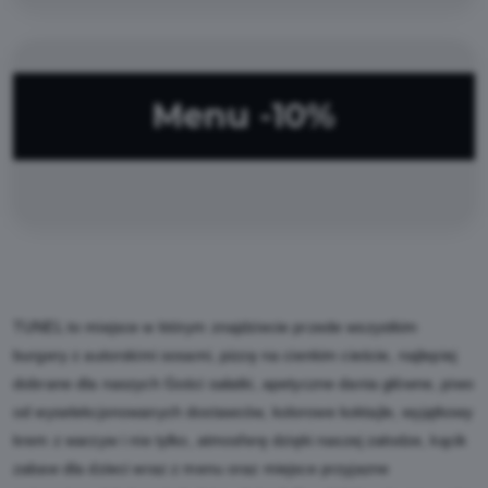
Menu -10%
TUNEL to miejsce w którym znajdziecie przede wszystkim
burgery z autorskimi sosami, pizzę na cienkim cieście, najlepiej
dobrane dla naszych Gości sałatki, apetyczne dania główne, piwo
od wyselekcjonowanych dostawców, kolorowe koktajle, wyjątkowy
krem z warzyw i nie tylko, atmosferę dzięki naszej załodze, kącik
zabaw dla dzieci wraz z menu oraz miejsce przyjazne