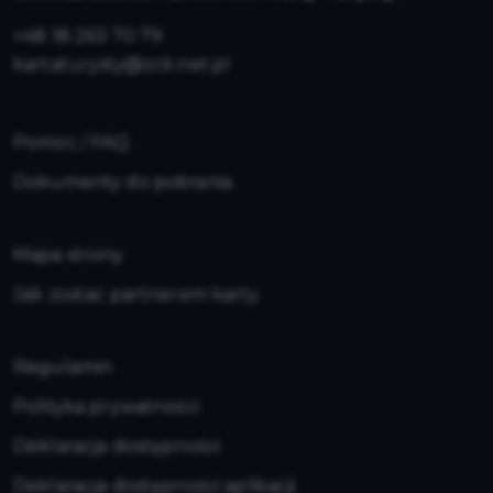
+48 18 263 70 79
kartaturysty@zck.net.pl
Pomoc / FAQ
Dokumenty do pobrania
Mapa strony
Jak zostać partnerem karty
Regulamin
Polityka prywatności
Deklaracja dostępności
Deklaracja dostępności aplikacji