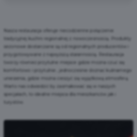
Nasza restauracja oferuje niecodzienne połączenie
tradycyjnej kuchni regionalnej z nowoczesnością. Produkty
sezonowe dostarczane są od regionalnych producentów i
przygotowywane z najwyższą starannością. Restauracja
tworzy również przytulne miejsce gdzie można czuć się
komfortowo i przytulnie , jednocześnie doznać kulinarnego
uniesienia, gdzie można cieszyć się wyjątkową atmosferą.
Warto nas odwiedzić by zasmakować się w naszych
specjałach, to idealne miejsca dla mieszkańców jak i
turystów.