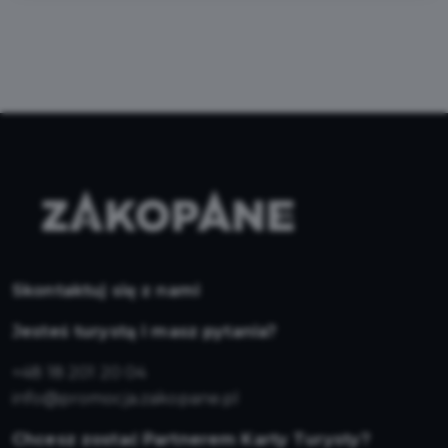
Skontaktuj się z nami
Jesteś turystą i masz pytania?
+48 18 201 20 04
info@promocja.zakopane.pl
Chcesz zostać Partnerem Karty Turysty?