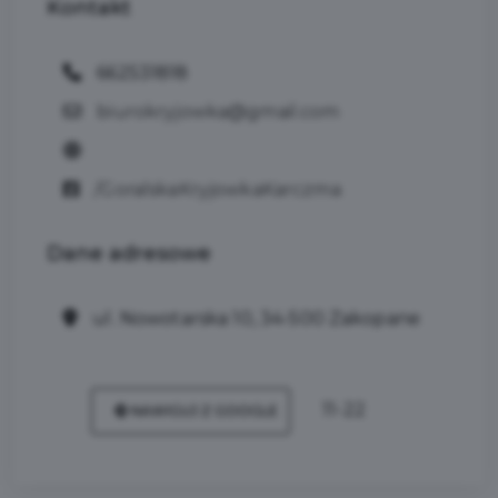
Kontakt
662531818
biurokryjowka@gmail.com
/GoralskaKryjowkaKarczma
Dane
adresowe
ul. Nowotarska 10, 34-500 Zakopane
11-22
NAWIGUJ Z GOOGLE