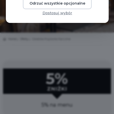
Odrzuć wszystkie opcjonalne
Dostosuj wybór
Home
Oferty
Góralska Kryjówka Karczma
5%
ZNIŻKI
5% na menu