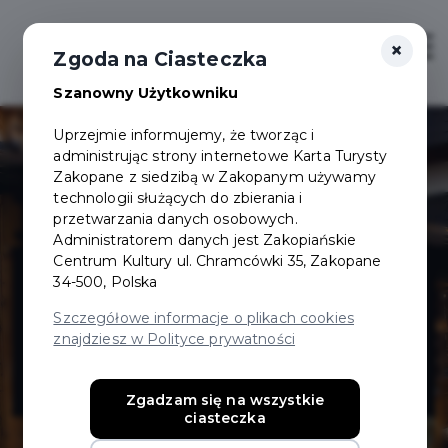
×
Login/Rejestracja
Otwór
Zgoda na Ciasteczka
Szanowny Użytkowniku
Uprzejmie informujemy, że tworząc i
administrując strony internetowe Karta Turysty
Zakopane z siedzibą w Zakopanym używamy
technologii służących do zbierania i
przetwarzania danych osobowych.
Administratorem danych jest Zakopiańskie
Góralska
Centrum Kultury ul. Chramcówki 35, Zakopane
34-500, Polska
Kryjówka
Szczegółowe informacje o plikach cookies
znajdziesz w Polityce prywatności
Karczma
Zgadzam się na wszystkie
ciasteczka