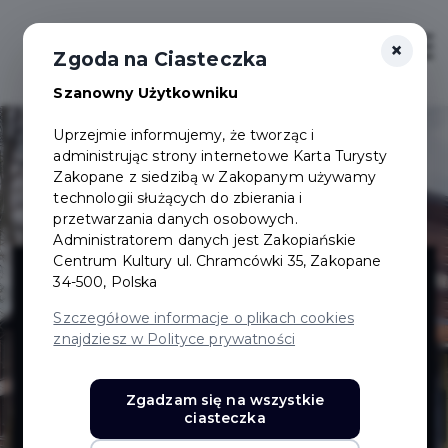
×
Login/Rejestracja
Otwór
Zgoda na Ciasteczka
Szanowny Użytkowniku
Uprzejmie informujemy, że tworząc i
administrując strony internetowe Karta Turysty
Zakopane z siedzibą w Zakopanym używamy
technologii służących do zbierania i
przetwarzania danych osobowych.
Administratorem danych jest Zakopiańskie
Galeria
Centrum Kultury ul. Chramcówki 35, Zakopane
34-500, Polska
Władysława
Szczegółowe informacje o plikach cookies
znajdziesz w Polityce prywatności
Hasiora, filia
Zgadzam się na wszystkie
ciasteczka
Muzeum