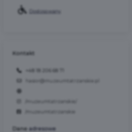
Dostosowany
Kontakt
+48 18 206 68 71
hasior@muzeumtatrzanskie.pl
/muzeumtatrzanskie/
/muzeumtatrzanskie
Dane
adresowe