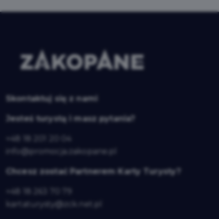
Skontaktuj się z nami
Jesteś turystą i masz pytania?
+48 18 201 20 04
info@promocja.zakopane.pl
Chcesz zostać Partnerem Karty Turysty?
+48 18 263 70 79
kartaturysty@zck.net.pl