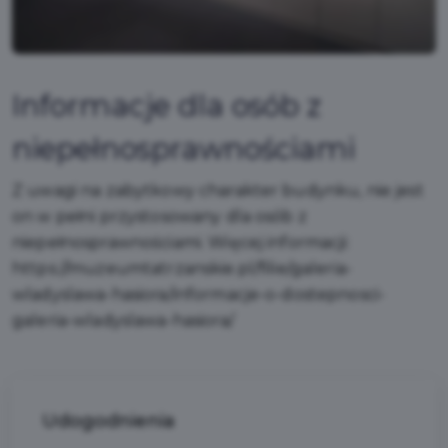
Informacje dla osób z
niepełnosprawnościami
Z uwagi na zabytkowy charakter budynku, nie jest
on w pełni przystosowany dla osób z
niepełnosprawnościami. Więcej informacji:
https://muzeumtatrzanskie.pl/filie/galeria-
wladyslawa-hasiora/informacje-o-dostepnosci-
galeria-wladyslawa-hasiora/
Udogodnienia