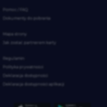
Pomoc / FAQ
Dokumenty do pobrania
Mapa strony
Jak zostać partnerem karty
Regulamin
Polityka prywatności
Deklaracja dostępności
Deklaracja dostępności aplikacji