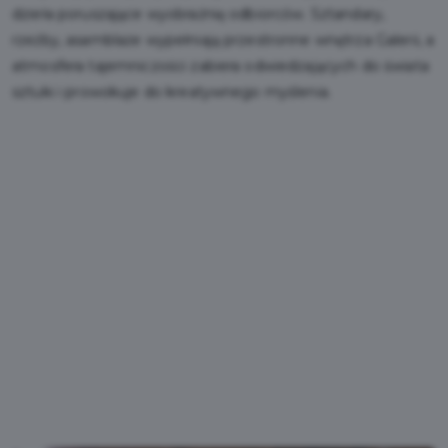
dzieła poruszające wyobraźnię odbiorców. Sztandary,
rzeźby, asamblaże wypełniają przestronne wnętrza Galerii, a
atmosfera tajemniczości zabiera odwiedzających do świata
sztuki i prowokuje do kreatywnego myślenia.