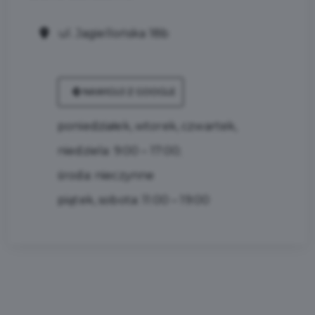
ul. Jagiellońska 18b
NAWIGUJ Z GOOGLE
poniedziałek, wtorek, czwartek,
niedziela: 9:00 – 17:00;
środa: nieczynne
piątek, sobota: 11:00 – 19:00