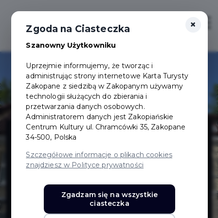
×
Login/Rejestracja
Otwór
Zgoda na Ciasteczka
Szanowny Użytkowniku
Uprzejmie informujemy, że tworząc i
administrując strony internetowe Karta Turysty
Zakopane z siedzibą w Zakopanym używamy
technologii służących do zbierania i
przetwarzania danych osobowych.
Administratorem danych jest Zakopiańskie
Galeria
Centrum Kultury ul. Chramcówki 35, Zakopane
34-500, Polska
Kobierców
Szczegółowe informacje o plikach cookies
znajdziesz w Polityce prywatności
Wschodnich
Zgadzam się na wszystkie
ciasteczka
im.