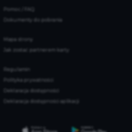
Pomoc / FAQ
Dokumenty do pobrania
Mapa strony
Jak zostać partnerem karty
Regulamin
Polityka prywatności
Deklaracja dostępności
Deklaracja dostępności aplikacji