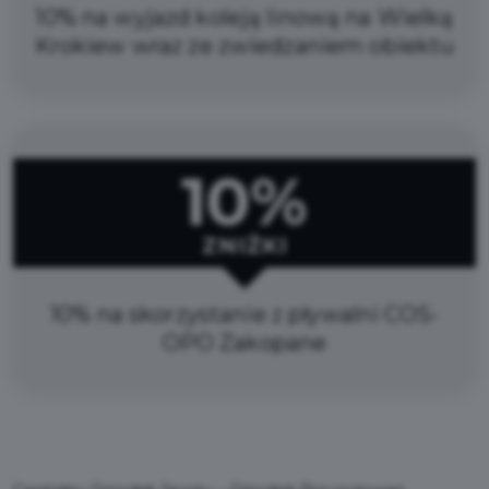
10% na wyjazd koleją linową na Wielką
Krokiew wraz ze zwiedzaniem obiektu
10%
ZNIŻKI
10% na skorzystanie z pływalni COS-
OPO Zakopane