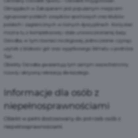
Centralny Ośrodek Sportu – Ośrodek Przygotowań
Olimpijskich w Zakopanem jest popularnym miejscem
zgrupowań polskich związków sportowych oraz klubów
polskich i zagranicznych w różnych dyscyplinach. Korzystać
można tu z kompleksowej i stale unowocześnianej bazy
Ośrodka, w tym również noclegowej, jednocześnie czyniąc
użytek z bliskości gór oraz wyjątkowego klimatu u podnóża
Tatr.
Obiekty Ośrodka gwarantują tym samym wszechstronny
rozwój i aktywną rekreację dla każdego.
Informacje dla osób z
niepełnosprawnościami
Obiekt w pełni dostosowany do potrzeb osób z
niepełnosprawnościami.