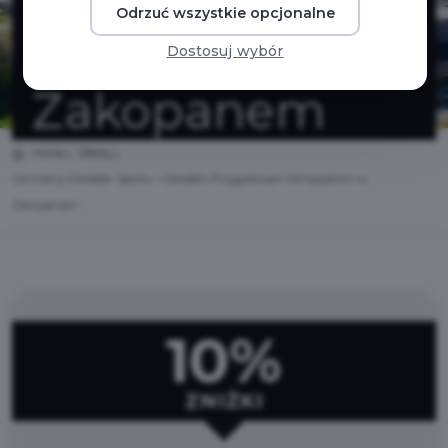
Odrzuć wszystkie opcjonalne
Olimpijskich w
Dostosuj wybór
Zakopanem
Home
Oferty
Centralny Ośrodek Sportu – Ośrodek Przygotowań Olimpijskich w
Zakopanem
10%
ZNIŻKI