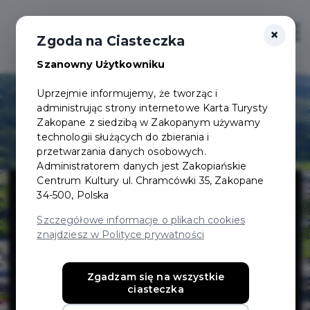
×
Login/Rejestracja
Otwór
Zgoda na Ciasteczka
Szanowny Użytkowniku
Uprzejmie informujemy, że tworząc i
administrując strony internetowe Karta Turysty
Zakopane z siedzibą w Zakopanym używamy
technologii służących do zbierania i
przetwarzania danych osobowych.
Administratorem danych jest Zakopiańskie
Centralny
Centrum Kultury ul. Chramcówki 35, Zakopane
34-500, Polska
Ośrodek Sportu
Szczegółowe informacje o plikach cookies
znajdziesz w Polityce prywatności
– Ośrodek
Zgadzam się na wszystkie
ciasteczka
Przygotowań