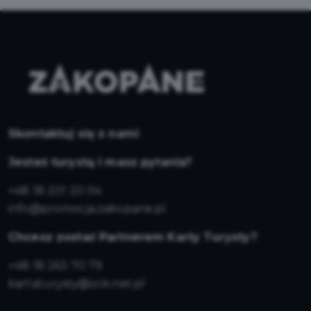
Skontaktuj się z nami
Jesteś turystą i masz pytania?
+48 18 201 20 04
info@promocja.zakopane.pl
Chcesz zostać Partnerem Karty Turysty?
+48 18 263 70 79
kartaturysty@zck.net.pl