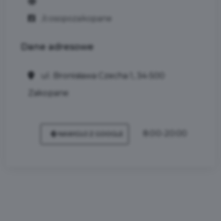
/cosopozakopane
Dane
adresowe
ul. Bronisława Czecha 1, 34-500
Zakopane
8:00-20:00
NAWIGUJ Z GOOGLE