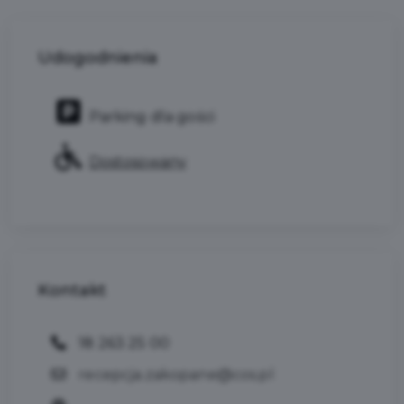
Udogodnienia
Parking dla gości
Dostosowany
Kontakt
18 263 25 00
recepcja.zakopane@cos.pl