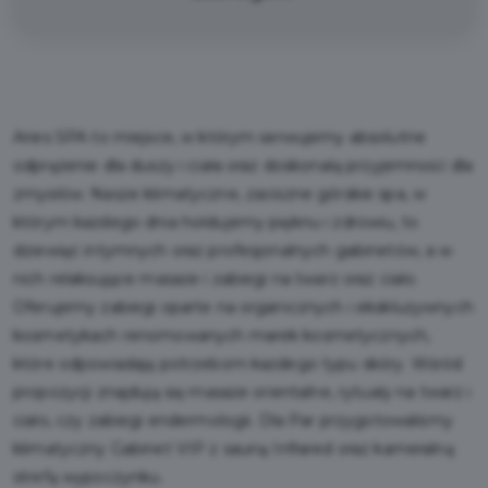
Aries SPA to miejsce, w którym serwujemy absolutne
odprężenie dla duszy i ciała oraz doskonałą przyjemność dla
zmysłów. Nasze klimatyczne, zaciszne górskie spa, w
którym każdego dnia hołdujemy pięknu i zdrowiu, to
dziewięć intymnych oraz profesjonalnych gabinetów, a w
nich relaksujące masaże i zabiegi na twarz oraz ciało.
Oferujemy zabiegi oparte na organicznych i ekskluzywnych
kosmetykach renomowanych marek kosmetycznych,
które odpowiadają potrzebom każdego typu skóry. Wśród
propozycji znajdują się masaże orientalne, rytuały na twarz i
ciało, czy zabiegi endermologii. Dla Par przygotowaliśmy
klimatyczny Gabinet VIP z sauną Infrared oraz kameralną
strefą wypoczynku.