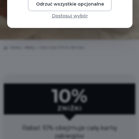
Odrzuć wszystkie opcjonalne
Dostosuj wybór
Home
Oferty
Aries Hotel SPA & Wellness
10%
ZNIŻKI
Rabat 10% obejmuje całą kartę
zabiegów