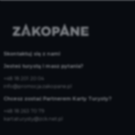
Skontaktuj się z nami
Jesteś turystą i masz pytania?
+48 18 201 20 04
info@promocja.zakopane.pl
Chcesz zostać Partnerem Karty Turysty?
+48 18 263 70 79
kartaturysty@zck.net.pl