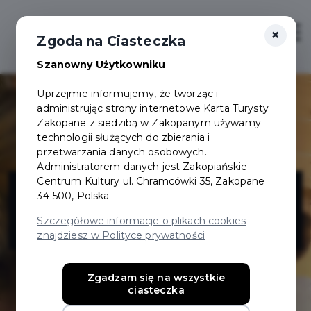
×
Login/Rejestracja
Otwór
Zgoda na Ciasteczka
Szanowny Użytkowniku
Uprzejmie informujemy, że tworząc i
administrując strony internetowe Karta Turysty
Zakopane z siedzibą w Zakopanym używamy
technologii służących do zbierania i
przetwarzania danych osobowych.
Administratorem danych jest Zakopiańskie
Aries Hotel SPA
Centrum Kultury ul. Chramcówki 35, Zakopane
34-500, Polska
& Wellness
Szczegółowe informacje o plikach cookies
znajdziesz w Polityce prywatności
Zgadzam się na wszystkie
ciasteczka