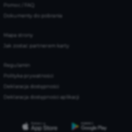
Pomoc / FAQ
Dokumenty do pobrania
Mapa strony
Jak zostać partnerem karty
Regulamin
Polityka prywatności
Deklaracja dostępności
Deklaracja dostępności aplikacji