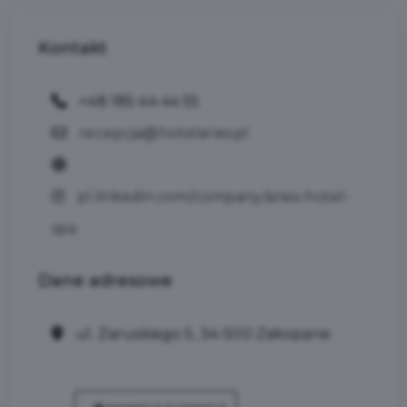
Kontakt
+48 185 44 44 55
recepcja@hotelaries.pl
pl.linkedin.com/company/aries-hotel-
spa
Dane
adresowe
ul. Zaruskiego 5, 34-500 Zakopane