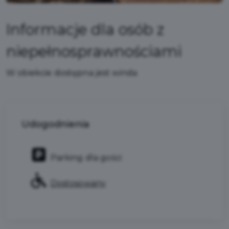
Informacje dla osób z
niepełnosprawnościami
W obiekcie dostępna jest winda
Udogodnienia
Parking dla gości
Dostosowany