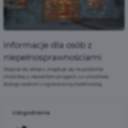
Informacje dla osób z
niepełnosprawnościami
Wejście do sklepu znajduje się na poziomie
chodnika, z niewielkim progiem, co umożliwia
dostęp osobom z ograniczoną mobilnością.
Udogodnienia