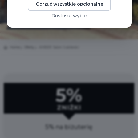
Odrzuć wszystkie opcjonalne
Dostosuj wybór
Home
Oferty
AMBER Salon Jubilerski
5%
ZNIŻKI
5% na biżuterię