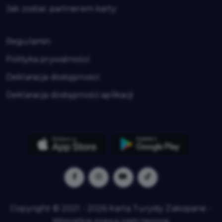
Jak zostać partnerem karty
Regulamin
Polityka prywatności
Deklaracja dostępności
Deklaracja dostępności aplikacji
Copyright © 2021 - 2026 Karta Turysty Zakopane -
Wszystkie prawa zastrzeżone