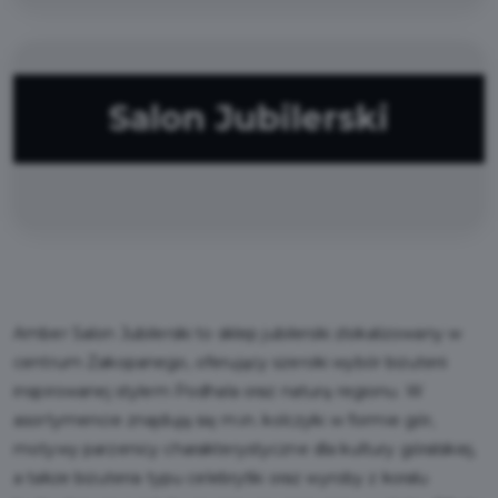
Salon Jubilerski
Amber Salon Jubilerski to sklep jubilerski zlokalizowany w
centrum Zakopanego, oferujący szeroki wybór biżuterii
inspirowanej stylem Podhala oraz naturą regionu. W
asortymencie znajdują się m.in. kolczyki w formie gór,
motywy parzenicy charakterystyczne dla kultury góralskiej,
a także biżuteria typu celebrytki oraz wyroby z koralu