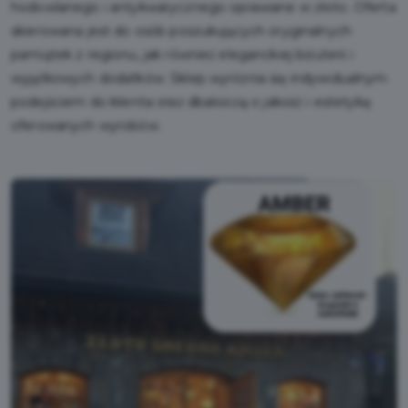
hodowlanego i antykwarycznego oprawiane w złoto. Oferta
skierowana jest do osób poszukujących oryginalnych
pamiątek z regionu, jak również eleganckiej biżuterii i
wyjątkowych dodatków. Sklep wyróżnia się indywidualnym
podejściem do klienta oraz dbałością o jakość i estetykę
oferowanych wyrobów.