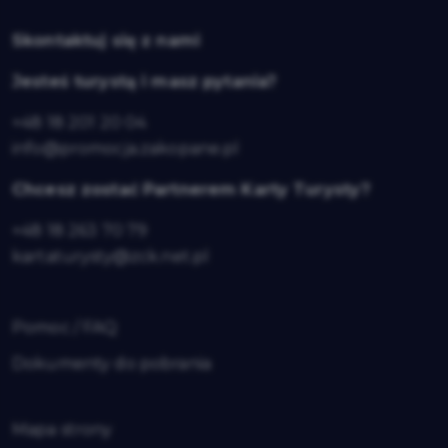
Skontaktuj się z nami
Jesteś turystą i masz pytania?
+48 18 201 20 04
info@promocja.zakopane.pl
Chcesz zostać Partnerem Karty Turysty?
+48 18 263 70 79
kartaturysty@zck.net.pl
Pomoc / FAQ
Dokumenty do pobrania
Mapa strony