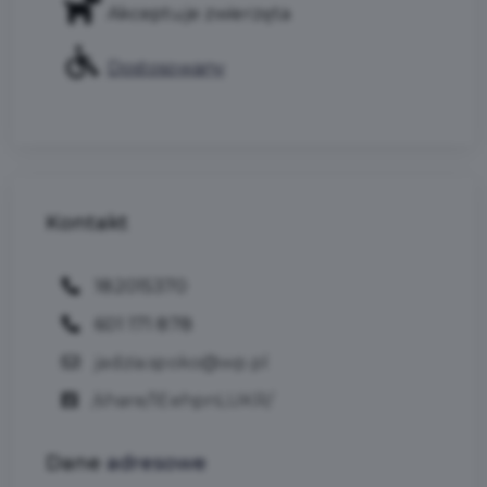
Akceptuje zwierzęta
Dostosowany
Kontakt
182015370
601 171 878
jadzia.spoko@wp.pl
/share/1EehpnLUKR/
Dane
adresowe