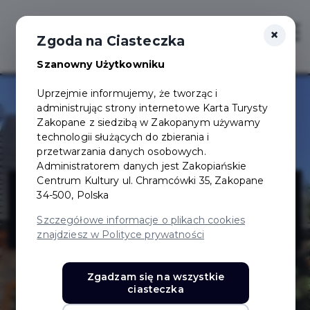
×
Login/Rejestracja
Otwór
Zgoda na Ciasteczka
Szanowny Użytkowniku
Uprzejmie informujemy, że tworząc i
administrując strony internetowe Karta Turysty
Zakopane z siedzibą w Zakopanym używamy
technologii służących do zbierania i
przetwarzania danych osobowych.
Administratorem danych jest Zakopiańskie
AMBER Salon
Centrum Kultury ul. Chramcówki 35, Zakopane
34-500, Polska
Jubilerski
Szczegółowe informacje o plikach cookies
znajdziesz w Polityce prywatności
Zgadzam się na wszystkie
ciasteczka