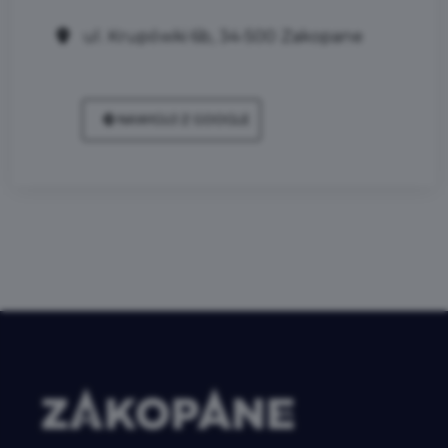
ul. Krupówki 6b, 34-500 Zakopane
NAWIGUJ Z GOOGLE