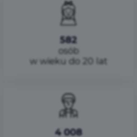
582
osób
w wieku do 20 lat
4 008