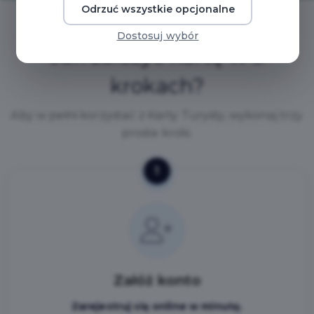
Odrzuć wszystkie opcjonalne
Dostosuj wybór
Jak założyć kartę w 3
krokach?
Aby w pełni korzystać z Karty Turysty, wykonaj trzy
proste kroki.
1
Załóż konto
Zarejestruj się online w minutę.