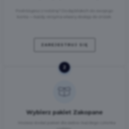
Podróżujesz z rodziną? Dodaj bliskich do swojego
konta — każdy otrzyma własny dostęp do zniżek.
ZAREJESTRUJ SIĘ
2
Wybierz pakiet Zakopane
. Możesz dodać pakiet dla siebie i każdego członka
rodziny.