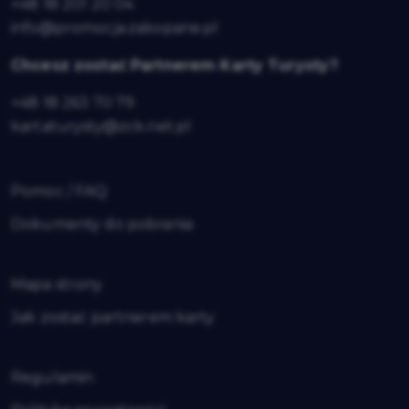
+48 18 201 20 04
info@promocja.zakopane.pl
Chcesz zostać Partnerem Karty Turysty?
+48 18 263 70 79
kartaturysty@zck.net.pl
Pomoc / FAQ
Dokumenty do pobrania
Mapa strony
Jak zostać partnerem karty
Regulamin