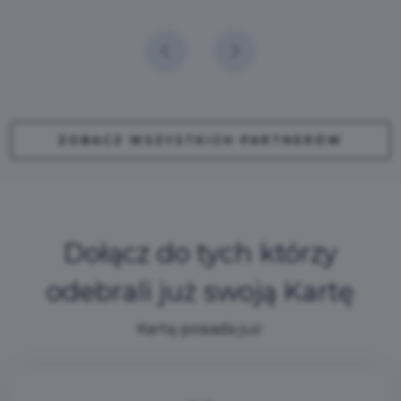
ZOBACZ WSZYSTKICH PARTNERÓW
Dołącz do tych którzy
odebrali już swoją Kartę
Kartę posiada już: