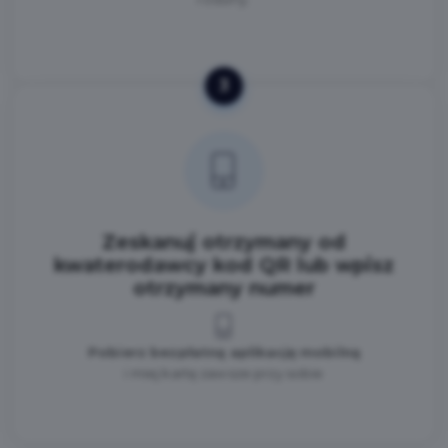
3
Zeskanuj otrzymany od
kwaterodawcy kod QR lub wpisz
otrzymany numer
Pobierz bezpłatną aplikację mobilną
i miej kartę zawsze przy sobie