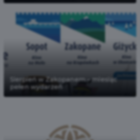
Sierpień w Zakopanem – miesiąc
pełen wydarzeń