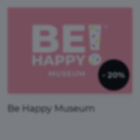
- 5%
Centrum Kultury Rodzimej
w Willi Czerwony Dwór