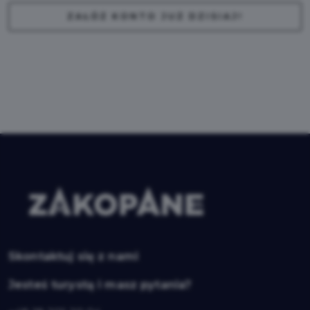
ZAŁÓŻ KONTO JUŻ DZISIAJ!
Skontaktuj się z nami
Jesteś turystą i masz pytania?