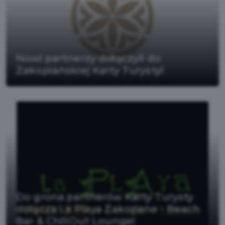
Nowi partnerzy dołączyli do
Zakopiańskiej Karty Turysty!
Do grona partnerów Karty Turysty
dołącza La Playa Zakopane - Beach
Bar & ChillOut Lounge!