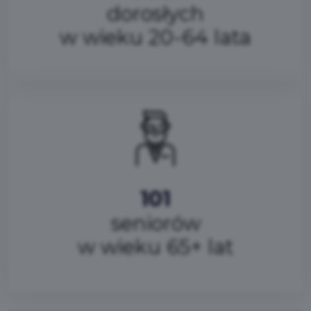
dorosłych
w wieku 20-64 lata
101
seniorów
w wieku 65+ lat