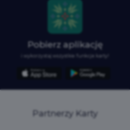
Pobierz aplikację
i wykorzystaj wszystkie funkcje karty!
Partnerzy Karty